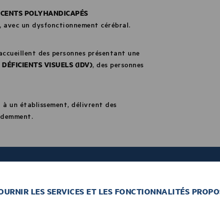
SCENTS POLYHANDICAPÉS
, avec un dysfonctionnement cérébral.
ccueillent des personnes présentant une
 DÉFICIENTS VISUELS (IDV)
, des personnes
à un établissement, délivrent des
cédemment.
FOURNIR LES SERVICES ET LES FONCTIONNALITÉS PROPO