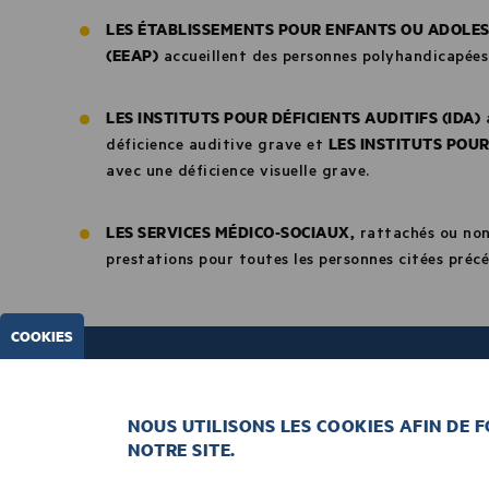
LES ÉTABLISSEMENTS POUR ENFANTS OU ADOLE
(EEAP)
accueillent des personnes polyhandicapées
LES INSTITUTS POUR DÉFICIENTS AUDITIFS (IDA)
a
LES INSTITUTS POUR
déficience auditive grave et
avec une déficience visuelle grave.
LES SERVICES MÉDICO-SOCIAUX,
rattachés ou non 
prestations pour toutes les personnes citées pré
COOKIES
NOUS UTILISONS LES COOKIES AFIN DE 
NOTRE SITE.