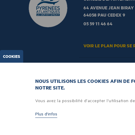
64 AVENUE JEAN BIRAY
64058 PAU CEDEX 9
05 59 11 46 64
VOIR LE PLAN POUR SE 
COOKIES
LA NEWSLETTER
NOUS UTILISONS LES COOKIES AFIN DE 
Pour suivre l’actualité, ri
NOTRE SITE.
à notre lettre d’informat
boite E-mail.
Vous avez la possibilité d'accepter l'utilisation 
Plus d'infos
MENTIONS LÉGALES
RGPD
PLAN DU SITE