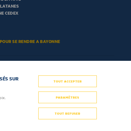
PLATANES
NE CEDEX
 POUR SE RENDRE A BAYONNE
BLOC EN UN CLIC
SÉS SUR
TOUT ACCEPTER
Je m’inscris
oix.
PARAMÈTRES
TOUT REFUSER
le MDA tous droits réservés 2025