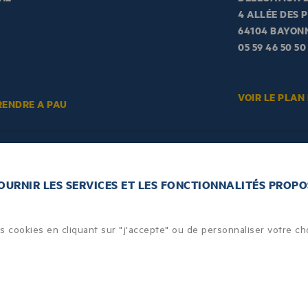
4 ALLÉE DES 
64104 BAYON
05 59 46 50 50
VOIR LE PLAN
RENDRE A PAU
FOURNIR LES SERVICES ET LES FONCTIONNALITÉS PROPO
en de plus simple ! Il vous suffit de vous inscrire
ion pour la recevoir régulièrement dans votre
des cookies en cliquant sur "j'accepte" ou de personnaliser votre ch
ACCESSIBILITÉ : NON CONFORME