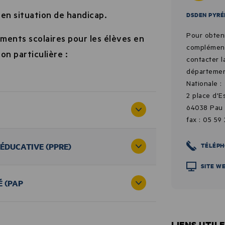
 en situation de handicap.
DSDEN PYRÉ
Pour obten
ements scolaires pour les élèves en
complément
on particulière :
contacter l
départemen
Nationale :
2 place d'
64038 Pau
fax : 05 59
ÉDUCATIVE (PPRE)
TÉLÉPH
SITE W
 (PAP
LIENS UTIL