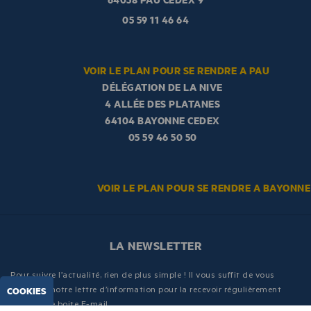
05 59 11 46 64
VOIR LE PLAN POUR SE RENDRE A PAU
DÉLÉGATION DE LA NIVE
4 ALLÉE DES PLATANES
64104 BAYONNE CEDEX
05 59 46 50 50
VOIR LE PLAN POUR SE RENDRE A BAYONNE
LA NEWSLETTER
Pour suivre l’actualité, rien de plus simple ! Il vous suffit de vous
inscrire à notre lettre d’information pour la recevoir régulièrement
COOKIES
dans votre boite E-mail.