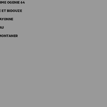
RME OGENIE 64
E ET BIDOUZE
BAYONNE
PAU
-MONTANER