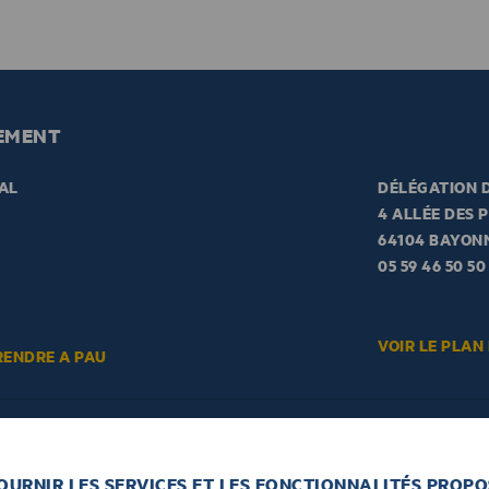
EMENT
AL
DÉLÉGATION D
4 ALLÉE DES 
64104 BAYON
05 59 46 50 50
VOIR LE PLAN
RENDRE A PAU
FOURNIR LES SERVICES ET LES FONCTIONNALITÉS PROPO