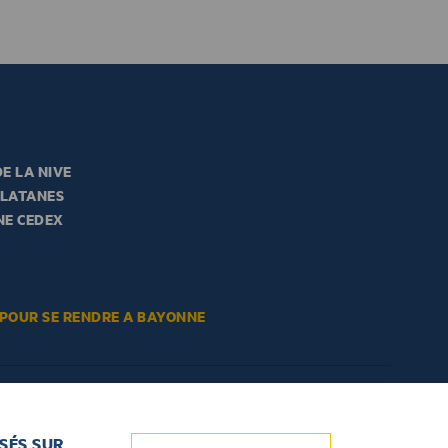
E LA NIVE
PLATANES
NE CEDEX
 POUR SE RENDRE A BAYONNE
SÉS SUR